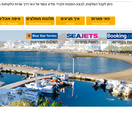
ניתן לקבל המלצות, לבצע הזמנות ולברר מידע נוסף על האי דרך שרות הלקוחות 
האי פארוס
איך מגיעים
מלונות מומלצים
איפה אוכלים
The Taverns
Accommodation
Arrival
Paros Island
ות בפארוס
ות בפארוס
רחפת מרפינה
רחפת מרפינה
הפלגה מפיראוס
הפלגה מפיראוס