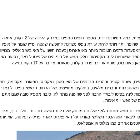
חוף ים מעולה, טברנות, מלונות בסגנון יווני אמיתי, כמה חנויות ציוריות, מספר חופים נוספים במ
ים פיסו ליבאדי שהופך יותר ויותר להיות עיירת נופש מצויינת לחופשה שקטה עדיין שומר על אופיו
 ממסעדות הדגים הטובות ביותר באי פארוס [בעברו השני של האי בישוב אליקי מצוייות
מספר אפשרויות לינה מקסימות חלקן ממש על חוף הים של פיסו ליבאדי, נסיעה מפר
פים, איונים קטנים וההרים הגבוהים של האי השכן נאקסוס, תפאורה מקסימה, רומ
כשהטברנות והברים מלאים, בחלקים מסויימים של הרחוב הראשי בפיסו ליבאדי
מות לינה בפיסו ליבאדי הרבה לפני שהעונה מתחילה, סיבה מספיק טובה שגם אתם 
 נופש יווני איכותי.
 ליבאדי הוא הכפר השלישי בגודלו על האי פארוס לאחר פריקיה ונאוסה, הוא יותר
קטנים אחרים כמו מולוס או אמפלאס.