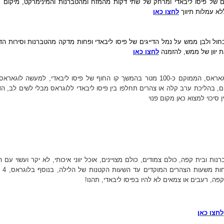
 של פיסו ליבאדי ומרחק של שתי דקות מהמזח ומהטברנות והמינימרקט, מיקום מצ
לא עמלות תיווך
לחצו כאן
חול ולבן ממש על נמל הדייגים של פיסו ליבאדי ופחות מדקה מהטברנות וסירות הדי
 יוון של ממש, להזמנה
לחצו כאן
דירות סטודיו מקסימות אלה מצויות בישוב לוגאראס, הממוקם כ-100 מטר בהמשך קו החוף של פיסו ליבאדי, למעשה לוג
ם, בהליכת ערב קלה או צהרים תחלפו בין פיסו ליבאדי ללוגראס מבלי לשים לב, הד
סיכוי למצוא כאן מקום פנוי
 של פיסו ליבאדי, יש 3 שלוש טברנות ובית קפה, כולם צמודים, כולם מצויינים, אוכל יווני איכותי, לא יקר ועשוי ע
אהבה, גם בתי הקפה ו
קפה, רעבים או צמאים לא להיו בפיסו ליבאדי, תהנו!
לחצו כאן