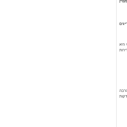
ויין
יגים
אראס היא
ירות
ם הרבה
גם הטברנות, הן פתוחות משעות הצהרים המוקדים עד השעות הקטנות של הלילה, בנוסף בלוגראס, 4 דקות