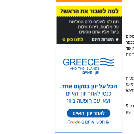
רחק הליכה של 2 דקות, אחלה מקום
 ככפר
 עוד
יקיה
נטית
 מעט
תעשו
בנוסף כל החופים הטובים ביותר באי פארוס מצויים ממש מתחת לאף שלכם במרחק של דקות נסיעה בודדות : גולדן ביץ, מצוי רק 5
 קטן