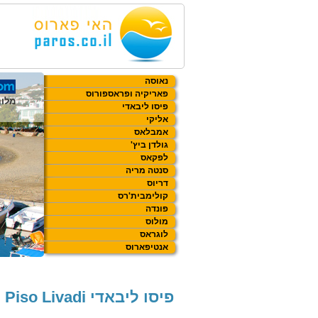
נאוסה
פאריקיה ופראספורוס
מלונ
מלונ
פיסו ליבאדי
אליקי
אמבלאס
'גולדן ביץ
לפקאס
סנטה מריה
דריוס
קולימבית'רס
פונדה
מולוס
לוגראס
אנטיפארוס
פיסו ליבאדי Piso Livadi